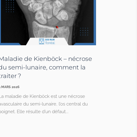
Maladie de Kienböck – nécrose
du semi-lunaire, comment la
traiter ?
9 MARS 2026
La maladie de Kienböck est une nécrose
avasculaire du semi-lunaire, l’os central du
poignet. Elle résulte d’un défaut...