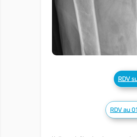
RDV su
RDV au 01