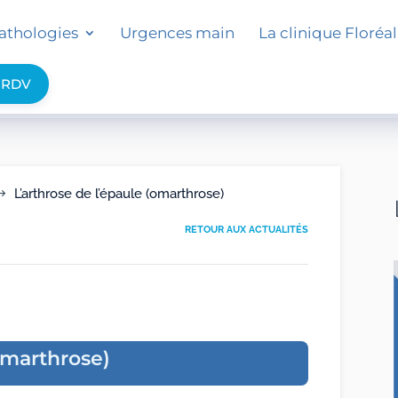
athologies
Urgences main
La clinique Floréal
 RDV
L’arthrose de l’épaule (omarthrose)
$
RETOUR AUX ACTUALITÉS
(omarthrose)