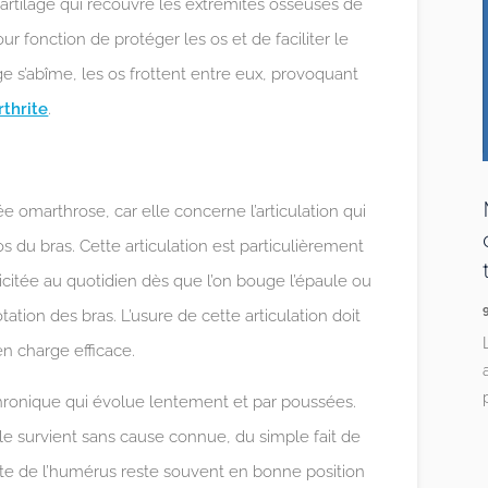
cartilage qui recouvre les extrémités osseuses de
pour fonction de protéger les os et de faciliter le
ge s’abîme, les os frottent entre eux, provoquant
rthrite
.
e omarthrose, car elle concerne l’articulation qui
’os du bras. Cette articulation est particulièrement
ollicitée au quotidien dès que l’on bouge l’épaule ou
tion des bras. L’usure de cette articulation doit
en charge efficace.
chronique qui évolue lentement et par poussées.
’elle survient sans cause connue, du simple fait de
 tête de l’humérus reste souvent en bonne position